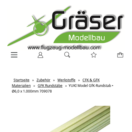
Startseite
»
Zubehör
»
Werkstoffe
»
CFK & GFK
Materialien
»
GFK Rundstäbe
»
YUKI Model GfK-Rundstab •
Ø6,0 x 1.000mm 709078