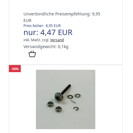
Unverbindliche Preisempfehlung: 9,95
EUR
Preis bisher: 8,95 EUR
nur: 4,47 EUR
inkl. MwSt.
zzgl.
Versand
Versandgewicht:
0,1
kg
-50%