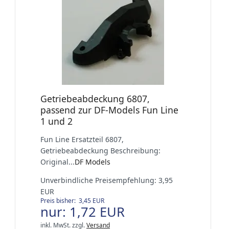
Getriebeabdeckung 6807,
passend zur DF-Models Fun Line
1 und 2
Fun Line Ersatzteil 6807,
Getriebeabdeckung Beschreibung:
Original...
DF Models
Unverbindliche Preisempfehlung: 3,95
EUR
Preis bisher: 3,45 EUR
nur: 1,72 EUR
inkl. MwSt.
zzgl.
Versand