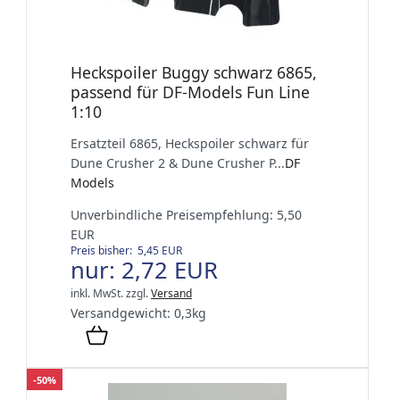
Heckspoiler Buggy schwarz 6865,
passend für DF-Models Fun Line
1:10
Ersatzteil 6865, Heckspoiler schwarz für
Dune Crusher 2 & Dune Crusher P...
DF
Models
Unverbindliche Preisempfehlung: 5,50
EUR
Preis bisher: 5,45 EUR
nur: 2,72 EUR
inkl. MwSt.
zzgl.
Versand
Versandgewicht:
0,3
kg
-50%