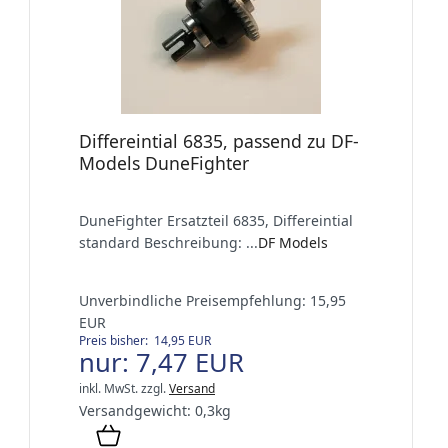
Differeintial 6835, passend zu DF-
Models DuneFighter
DuneFighter Ersatzteil 6835, Differeintial
standard Beschreibung: ...
DF Models
Unverbindliche Preisempfehlung: 15,95
EUR
Preis bisher: 14,95 EUR
nur: 7,47 EUR
inkl. MwSt.
zzgl.
Versand
Versandgewicht:
0,3
kg