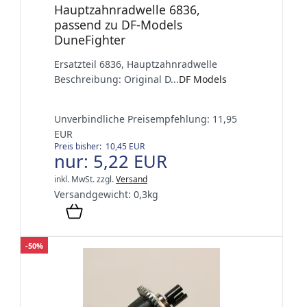
Hauptzahnradwelle 6836,
passend zu DF-Models
DuneFighter
Ersatzteil 6836, Hauptzahnradwelle
Beschreibung: Original D...
DF Models
Unverbindliche Preisempfehlung: 11,95
EUR
Preis bisher: 10,45 EUR
nur: 5,22 EUR
inkl. MwSt.
zzgl.
Versand
Versandgewicht:
0,3
kg
-50%