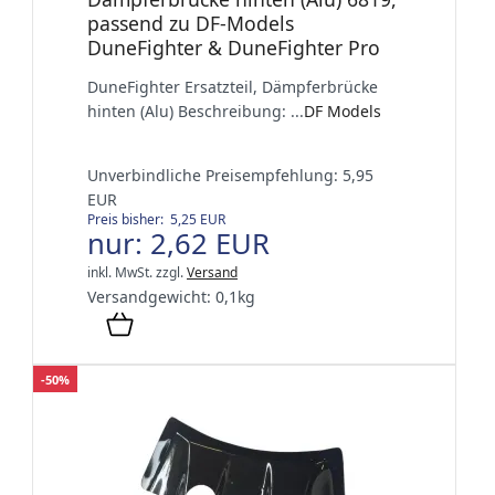
passend zu DF-Models
DuneFighter & DuneFighter Pro
DuneFighter Ersatzteil, Dämpferbrücke
hinten (Alu) Beschreibung: ...
DF Models
Unverbindliche Preisempfehlung: 5,95
EUR
Preis bisher: 5,25 EUR
nur: 2,62 EUR
inkl. MwSt.
zzgl.
Versand
Versandgewicht:
0,1
kg
-50%