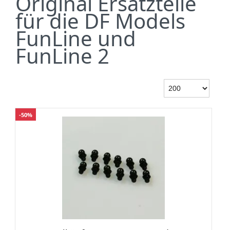
Original Ersatzteile
für die DF Models
FunLine und
FunLine 2
-50%