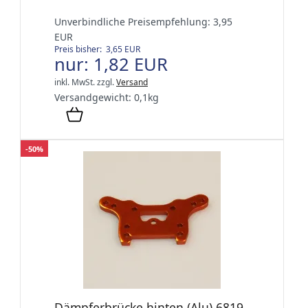
Unverbindliche Preisempfehlung: 3,95
EUR
Preis bisher: 3,65 EUR
nur: 1,82 EUR
inkl. MwSt.
zzgl.
Versand
Versandgewicht:
0,1
kg
-50%
Dämpferbrücke hinten (Alu) 6819,