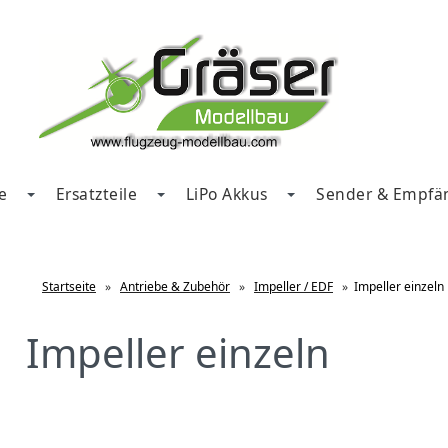
e
Ersatzteile
LiPo Akkus
Sender & Empfä
Startseite
»
Antriebe & Zubehör
»
Impeller / EDF
»
Impeller einzeln
Impeller einzeln