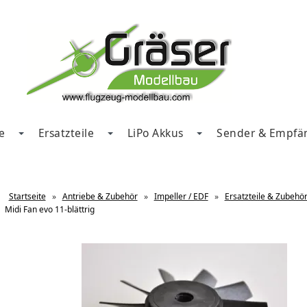
e
Ersatzteile
LiPo Akkus
Sender & Empfä
Startseite
»
Antriebe & Zubehör
»
Impeller / EDF
»
Ersatzteile & Zubehö
Midi Fan evo 11-blättrig