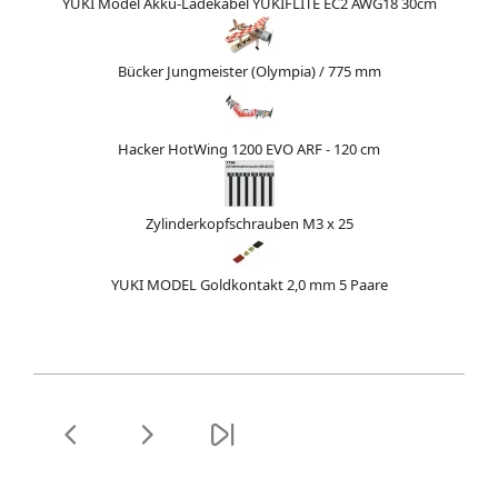
YUKI Model Akku-Ladekabel YUKIFLITE EC2 AWG18 30cm
Bücker Jungmeister (Olympia) / 775 mm
Hacker HotWing 1200 EVO ARF - 120 cm
Zylinderkopfschrauben M3 x 25
YUKI MODEL Goldkontakt 2,0 mm 5 Paare